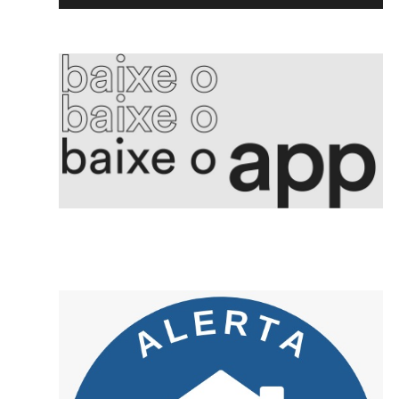
5. Voepass PF indicia proprietário e mais 15 por queda de avião
6. Aleitamento materno promove saúde integral e fortalece vínculos
7. Golpe da falsa central criminosos se passam por bancos