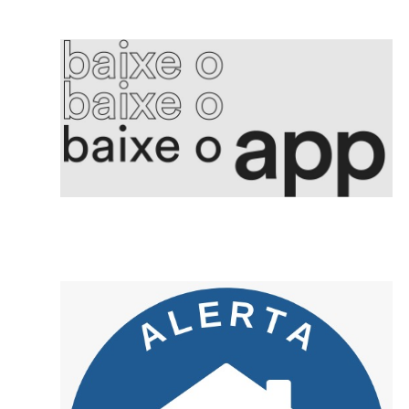
5. Voepass PF indicia proprietário e mais 15 por queda de avião
6. Aleitamento materno promove saúde integral e fortalece vínculos
7. Golpe da falsa central criminosos se passam por bancos