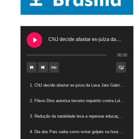
CNJ decide afastar ex-juíza da Lava Jato Gabriela Hardt por dois anos
00:00
1. CNJ decide afastar ex-juíza da Lava Jato Gabriela Hardt por dois anos
2. Flávio Dino autoriza terceiro inquérito contra Lulinha
3. Redução da natalidade leva a repensar educação na América Latina
4. Dia dos Pais saiba como evitar golpes na hora das compras