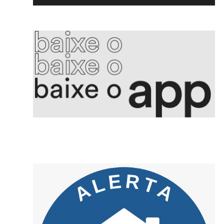
5. Produção industrial cai pelo segundo mês seguido
6. Converter preço em hora de trabalho orienta consumidor brasileiro
7. Ataques russos à região de Kiev deixam 17 mortos