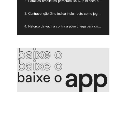
2. Famílias brasileiras perderam R$ 62,5 bilhões para bets em 2025
3. Contravenção Dino indica incluir bets como jogos de azar
4. Reforço da vacina contra a pólio chega para crianças de 4 anos
5. Voepass PF indicia proprietário e mais 15 por queda de avião
6. Aleitamento materno promove saúde integral e fortalece vínculos
7. Golpe da falsa central criminosos se passam por bancos