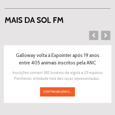
MAIS DA SOL FM
Galloway volta à Expointer após 19 anos
entre 405 animais inscritos pela ANC
Inscrições somam 382 bovinos de argola e 23 equinos
Percheron; entidade terá dez raças representadas…
CONTINUAR LENDO...