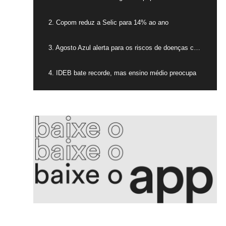
2. Copom reduz a Selic para 14% ao ano
3. Agosto Azul alerta para os riscos de doenças cardíacas nos homens
4. IDEB bate recorde, mas ensino médio preocupa
5. Enxaqueca impacta qualidade de vida e até economia do país
6. Recorde de acidentes no trabalho acende alerta no Brasil
7. Israel realiza novos ataques noturnos no sul do Líbano