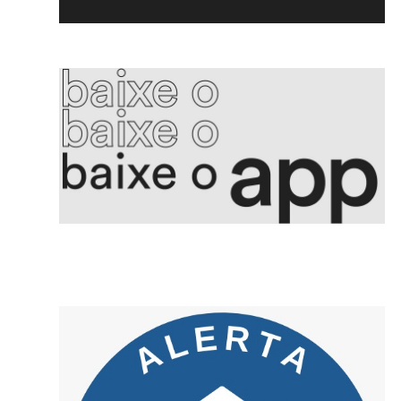
5. Voepass PF indicia proprietário e mais 15 por queda de avião
6. Aleitamento materno promove saúde integral e fortalece vínculos
7. Golpe da falsa central criminosos se passam por bancos