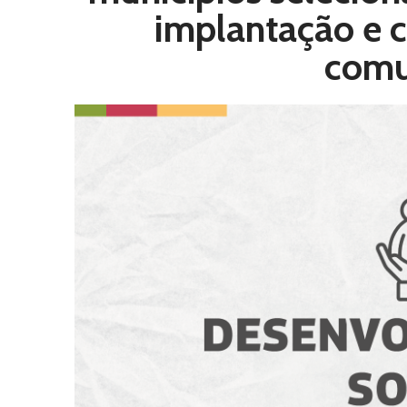
implantação e c
comu