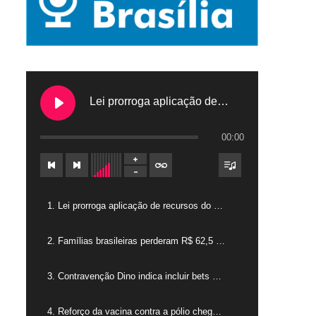
Lei prorroga aplicação de recursos do FGTS em hospitais filantrópicos
00:00
1. Lei prorroga aplicação de recursos do FGTS em hospitais filantrópicos
2. Famílias brasileiras perderam R$ 62,5 bilhões para bets em 2025
3. Contravenção Dino indica incluir bets como jogos de azar
4. Reforço da vacina contra a pólio chega para crianças de 4 anos