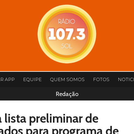
AR APP
EQUIPE
QUEM SOMOS
FOTOS
NOTIC
Redação
lista preliminar de
nados para programa de