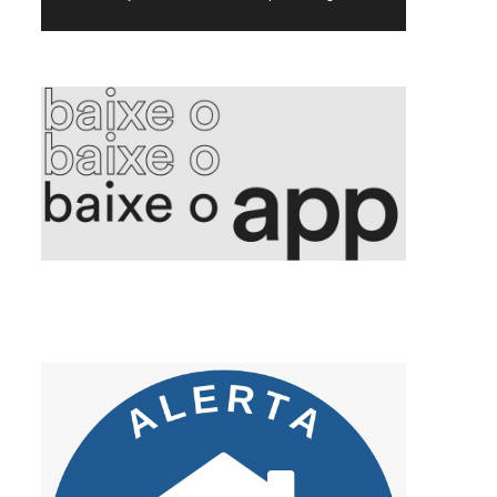
5. Voepass PF indicia proprietário e mais 15 por queda de avião
6. Aleitamento materno promove saúde integral e fortalece vínculos
7. Golpe da falsa central criminosos se passam por bancos