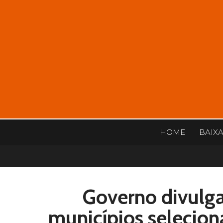
HOME
BAIX
Governo divulga 
municípios selecio