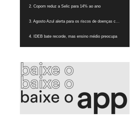
2. Copom reduz a Selic para 14% ao ano
3. Agosto Azul alerta para os riscos de doenças cardíacas nos homens
4. IDEB bate recorde, mas ensino médio preocupa
5. Enxaqueca impacta qualidade de vida e até economia do país
6. Recorde de acidentes no trabalho acende alerta no Brasil
7. Israel realiza novos ataques noturnos no sul do Líbano