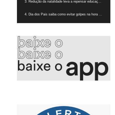
3. Redução da natalidade leva a repensar educação na América Latina
4. Dia dos Pais saiba como evitar golpes na hora das compras
5. Produção industrial cai pelo segundo mês seguido
6. Converter preço em hora de trabalho orienta consumidor brasileiro
7. Ataques russos à região de Kiev deixam 17 mortos