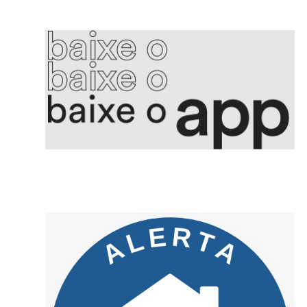
5. Produção industrial cai pelo segundo mês seguido
6. Converter preço em hora de trabalho orienta consumidor brasileiro
7. Ataques russos à região de Kiev deixam 17 mortos