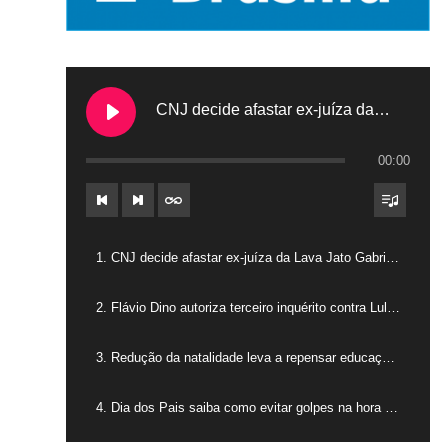
CNJ decide afastar ex-juíza da Lava Jato Gabriela Hardt por dois anos
00:00
1. CNJ decide afastar ex-juíza da Lava Jato Gabriela Hardt por dois anos
2. Flávio Dino autoriza terceiro inquérito contra Lulinha
3. Redução da natalidade leva a repensar educação na América Latina
4. Dia dos Pais saiba como evitar golpes na hora das compras