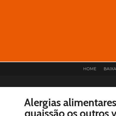
HOME
BAIX
Alergias alimentares
quaissão os outros v