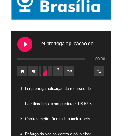
Lei prorroga aplicação de recursos do FGTS em hospitais filantrópicos
00:00
1. Lei prorroga aplicação de recursos do FGTS em hospitais filantrópicos
2. Famílias brasileiras perderam R$ 62,5 bilhões para bets em 2025
3. Contravenção Dino indica incluir bets como jogos de azar
4. Reforço da vacina contra a pólio chega para crianças de 4 anos