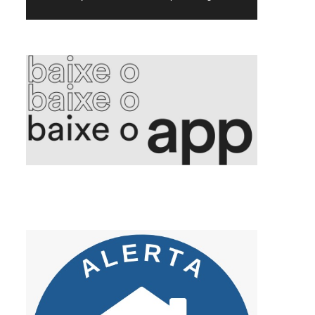
5. Voepass PF indicia proprietário e mais 15 por queda de avião
6. Aleitamento materno promove saúde integral e fortalece vínculos
7. Golpe da falsa central criminosos se passam por bancos