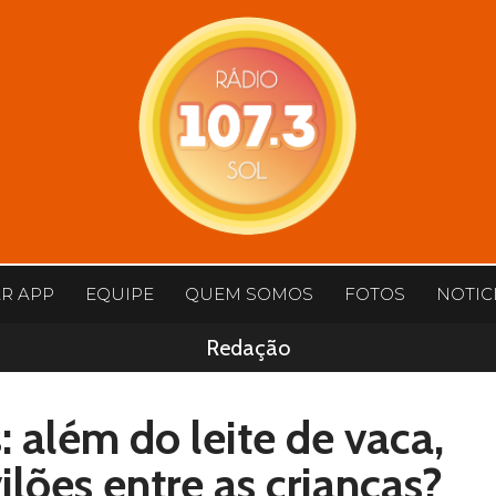
AR APP
EQUIPE
QUEM SOMOS
FOTOS
NOTIC
Redação
: além do leite de vaca,
ilões entre as crianças?