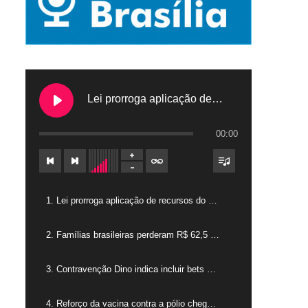
Lei prorroga aplicação de recursos do FGTS em hospitais filantrópicos
00:00
1. Lei prorroga aplicação de recursos do FGTS em hospitais filantrópicos
2. Famílias brasileiras perderam R$ 62,5 bilhões para bets em 2025
3. Contravenção Dino indica incluir bets como jogos de azar
4. Reforço da vacina contra a pólio chega para crianças de 4 anos