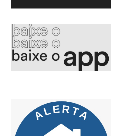
5. Voepass PF indicia proprietário e mais 15 por queda de avião
6. Aleitamento materno promove saúde integral e fortalece vínculos
7. Golpe da falsa central criminosos se passam por bancos