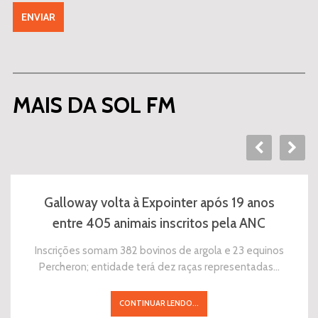
MAIS DA SOL FM
Galloway volta à Expointer após 19 anos
entre 405 animais inscritos pela ANC
Inscrições somam 382 bovinos de argola e 23 equinos
Percheron; entidade terá dez raças representadas…
CONTINUAR LENDO...