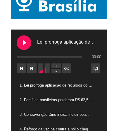
Lei prorroga aplicação de recursos do FGTS em hospitais filantrópicos
00:00
1. Lei prorroga aplicação de recursos do FGTS em hospitais filantrópicos
2. Famílias brasileiras perderam R$ 62,5 bilhões para bets em 2025
3. Contravenção Dino indica incluir bets como jogos de azar
4. Reforço da vacina contra a pólio chega para crianças de 4 anos