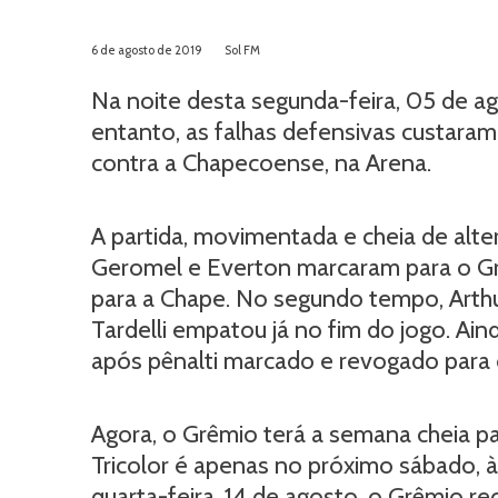
6 de agosto de 2019
Sol FM
Na noite desta segunda-feira, 05 de ag
entanto, as falhas defensivas custaram 
contra a Chapecoense, na Arena.
A partida, movimentada e cheia de alter
Geromel e Everton marcaram para o G
para a Chape. No segundo tempo, Arth
Tardelli empatou já no fim do jogo. A
após pênalti marcado e revogado par
Agora, o Grêmio terá a semana cheia p
Tricolor é apenas no próximo sábado, 
quarta-feira, 14 de agosto, o Grêmio re