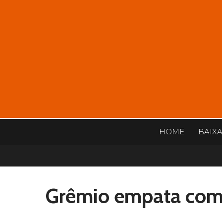
HOME
BAIX
Grêmio empata com