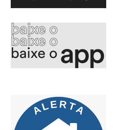
5. Voepass PF indicia proprietário e mais 15 por queda de avião
6. Aleitamento materno promove saúde integral e fortalece vínculos
7. Golpe da falsa central criminosos se passam por bancos