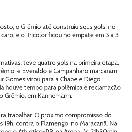
osto, o Grêmio até construiu seus gols, no
caro, e o Tricolor ficou no empate em 3 a 3
nativas, teve quatro gols na primeira etapa.
rêmio, e Everaldo e Campanharo marcaram
ur Gomes virou para a Chape e Diego
inda houve tempo para polêmica e reclamação
a o Grêmio, em Kannemann.
ara trabalhar. O próximo compromisso do
às 19h, contra o Flamengo, no Maracanã. Na
cebe o Athletico-PR, na Arena, às 21h30min,