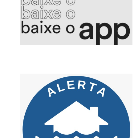
7. Israel realiza novos ataques noturnos no sul do Líbano