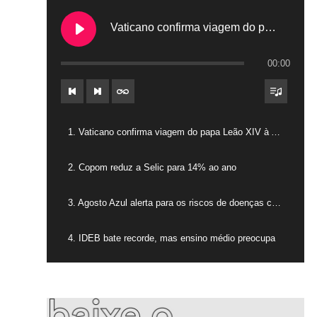
Vaticano confirma viagem do papa Leão XIV à América do Sul em novembro
00:00
1. Vaticano confirma viagem do papa Leão XIV à América do Sul em novembro
2. Copom reduz a Selic para 14% ao ano
3. Agosto Azul alerta para os riscos de doenças cardíacas nos homens
4. IDEB bate recorde, mas ensino médio preocupa
5. Enxaqueca impacta qualidade de vida e até economia do país
6. Recorde de acidentes no trabalho acende alerta no Brasil