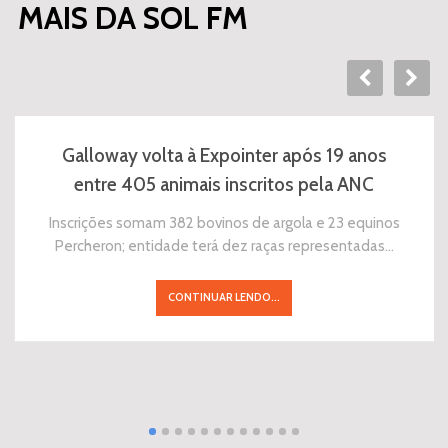
MAIS DA SOL FM
Galloway volta à Expointer após 19 anos
entre 405 animais inscritos pela ANC
Inscrições somam 382 bovinos de argola e 23 equinos
Percheron; entidade terá dez raças representadas…
CONTINUAR LENDO...