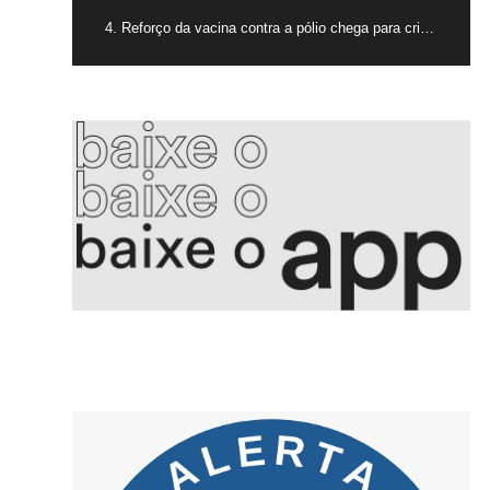
4. Reforço da vacina contra a pólio chega para crianças de 4 anos
5. Voepass PF indicia proprietário e mais 15 por queda de avião
6. Aleitamento materno promove saúde integral e fortalece vínculos
7. Golpe da falsa central criminosos se passam por bancos