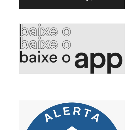
5. Produção industrial cai pelo segundo mês seguido
6. Converter preço em hora de trabalho orienta consumidor brasileiro
7. Ataques russos à região de Kiev deixam 17 mortos