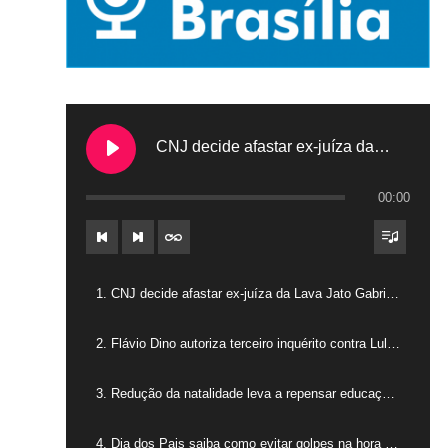
CNJ decide afastar ex-juíza da Lava Jato Gabriela Hardt por dois anos
00:00
1. CNJ decide afastar ex-juíza da Lava Jato Gabriela Hardt por dois anos
2. Flávio Dino autoriza terceiro inquérito contra Lulinha
3. Redução da natalidade leva a repensar educação na América Latina
4. Dia dos Pais saiba como evitar golpes na hora das compras