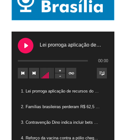
Lei prorroga aplicação de recursos do FGTS em hospitais filantrópicos
00:00
1. Lei prorroga aplicação de recursos do FGTS em hospitais filantrópicos
2. Famílias brasileiras perderam R$ 62,5 bilhões para bets em 2025
3. Contravenção Dino indica incluir bets como jogos de azar
4. Reforço da vacina contra a pólio chega para crianças de 4 anos