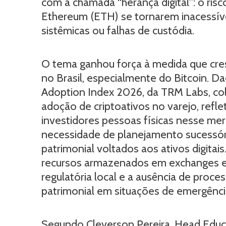
com a chamada “herança digital”: o ris
Ethereum (ETH) se tornarem inacessíve
sistêmicas ou falhas de custódia.
O tema ganhou força à medida que cre
no Brasil, especialmente do Bitcoin. D
Adoption Index 2026, da TRM Labs, col
adoção de criptoativos no varejo, refl
investidores pessoas físicas nesse mer
necessidade de planejamento sucessó
patrimonial voltados aos ativos digita
recursos armazenados em exchanges es
regulatória local e a ausência de proc
patrimonial em situações de emergênci
Segundo Cleverson Pereira, Head Educa