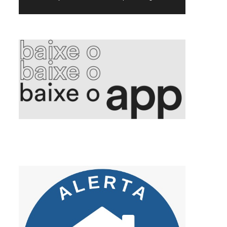
5. Voepass PF indicia proprietário e mais 15 por queda de avião
6. Aleitamento materno promove saúde integral e fortalece vínculos
7. Golpe da falsa central criminosos se passam por bancos