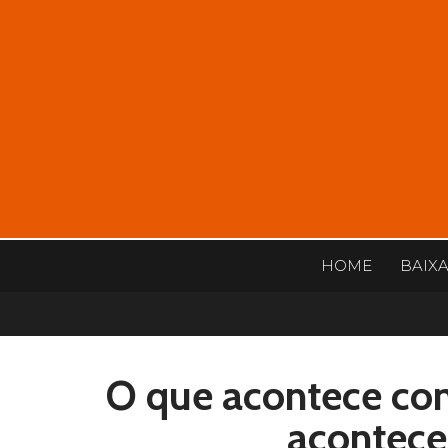
HOME
BAIX
O que acontece com
acontece